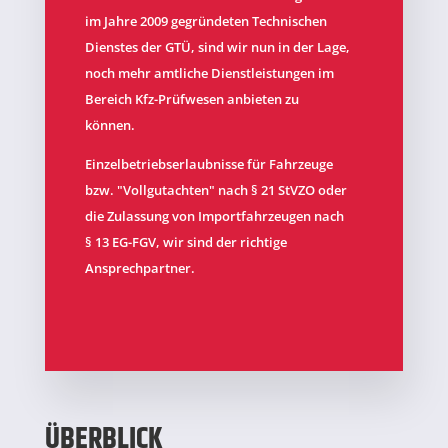
im Jahre 2009 gegründeten Technischen
Dienstes der GTÜ, sind wir nun in der Lage,
noch mehr amtliche Dienstleistungen im
Bereich Kfz-Prüfwesen anbieten zu
können.
Einzelbetriebserlaubnisse für Fahrzeuge
bzw. "Vollgutachten" nach § 21 StVZO oder
die Zulassung von Importfahrzeugen nach
§ 13 EG-FGV, wir sind der richtige
Ansprechpartner.
ÜBERBLICK