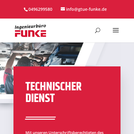
0496299580
info@gtue-funke.de
TECHNISCHER
DIENST
Mit unseren Unterschriftsberechtigten des