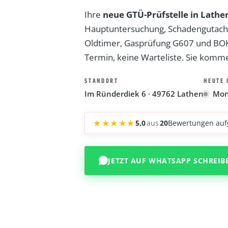
Ihre
neue GTÜ-Prüfstelle in Lathe
Hauptuntersuchung, Schadengutach
Oldtimer, Gasprüfung G607 und BOKr
Termin, keine Warteliste. Sie komme
STANDORT
HEUTE 
Im Ründerdiek 6 · 49762 Lathen
Mon
★★★★★
5,0
aus
20
Bewertungen auf
JETZT AUF WHATSAPP SCHREIB