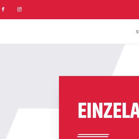
S
EINZEL