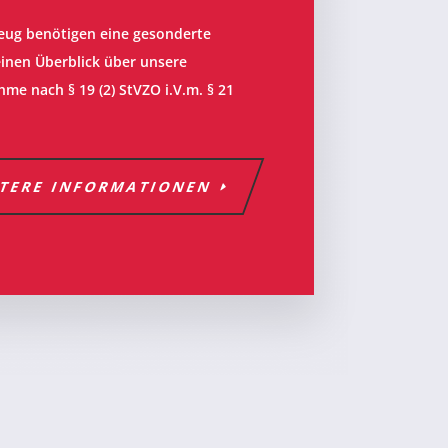
eug benötigen eine gesonderte
einen Überblick über unsere
hme nach § 19 (2) StVZO i.V.m. § 21
TERE INFORMATIONEN