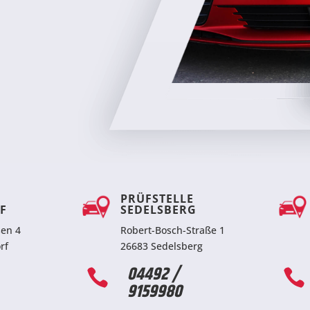
PRÜFSTELLE
F
SEDELSBERG
sen 4
Robert-Bosch-Straße 1
rf
26683 Sedelsberg
04492 /


9159980