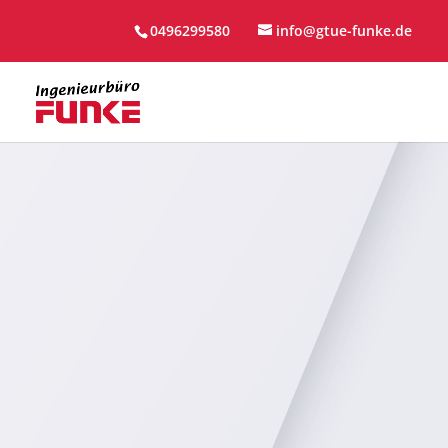
0496299580
info@gtue-funke.de